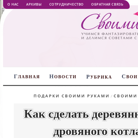
О НАС
АРХИВЫ
СОТРУДНИЧЕСТВО
ОБРАТНАЯ СВЯЗЬ
Г
Н
С
Р
ЛАВНАЯ
ОВОСТИ
ВОИ
УБРИКА
ПОДАРКИ СВОИМИ РУКАМИ
СВОИМИ
/
Как сделать деревян
дровяного котл