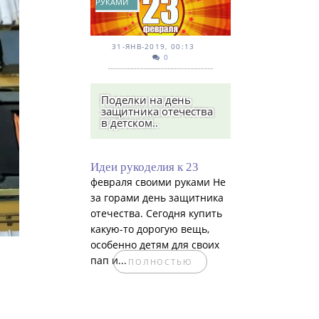
РУКАМИ
31-ЯНВ-2019, 00:13
0
Поделки на день
защитника отечества
в детском..
Идеи рукоделия к 23
февраля своими руками Не
за горами день защитника
отечества. Сегодня купить
какую-то дорогую вещь,
особенно детям для своих
пап и...
ПОЛНОСТЬЮ