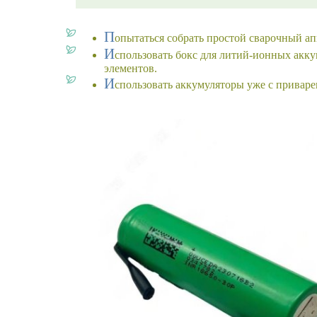
П
опытаться собрать простой сварочный апп
И
спользовать бокс для литий-ионных акк
элементов.
И
спользовать аккумуляторы уже с привар