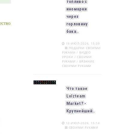
топливо с
иномарки
через
ество
горловину
бака..
19-ИЮЛ-2026, 15:30
ПОДАРКИ СВОИМИ
РУКАМИ / ВИДЕО
УРОКИ / СВОИМИ
РУКАМИ / ВЯЗАНИЕ
СВОИМИ РУКАМИ
Что такое
Lolzteam
Market? -
Крупнейший..
12-ИЮЛ-2026, 15:14
СВОИМИ РУКАМИ