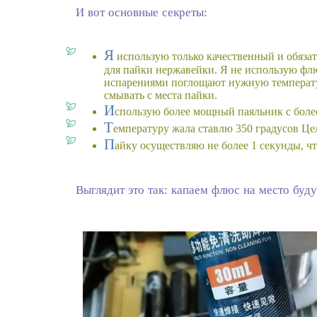
И вот основные секреты:
Я
использую только качественный и обяза
для пайки нержавейки. Я не использую флю
испарениями поглощают нужную температу
смывать с места пайки.
И
спользую более мощный паяльник с боле
Т
емпературу жала ставлю 350 градусов Це
П
айку осуществляю не более 1 секунды, чт
Выглядит это так: капаем флюс на место буд