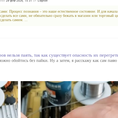
лено
28-фев-2026, 15:31
От
Clapton
 сами: Процесс познания – это наше естественное состояние. И для начала
сделать все сами, не обязательно сразу бежать в магазин или торговый ц
делать самим. ...
ов нельзя паять, так как существует опасность их перегреть
ожно обойтись без пайки. Ну а затем, я расскажу как сам паяю