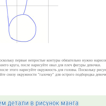
оскольку первые непростые контуры обязательно нужно нарисо
него круга, после нарисуйте овал для плеч фигуры девочки.
осле этого нарисуйте окружность для головы. Поскольку рису
йте снизу окружности "галочку" для острого подбородка девоч
ем детали в рисунок манга