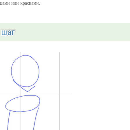
ашами или красками.
 шаг