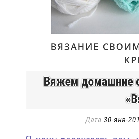
ВЯЗАНИЕ СВОИ
К
Вяжем домашние с
«В
Дата
30-янв-201