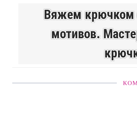
Вяжем крючком 
мотивов. Масте
крючк
КО