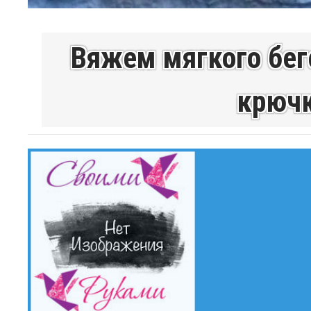
Вяжем мягкого бег
крючк