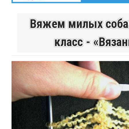
Вяжем милых собач
класс - «Вяза