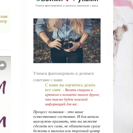
 нам
ентр
Учимся фантазировать и делимся
советами с вами.
С нами вы научитесь делать
все сами:
- Вязать спицами и
крючком и познаете многое другое,
что также будет полезной
информацией для вас.
Процесс познания – это наше
естественное состояние. И для начала
нам нужно признать, что вы можете
сделать все сами, не обязательно сразу
бежать в магазин или торговый центр