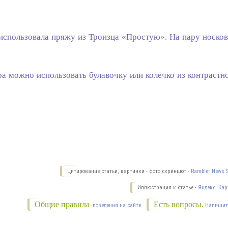
использовала пряжу из Троизца «Простую». На пару носков
ра можно использовать булавочку или колечко из контрастн
Цитирование статьи, картинки - фото скриншот -
Rambler News S
Иллюстрация к статье -
Яндекс. Кар
Общие правила
Есть вопросы.
поведения на сайте.
Напишит