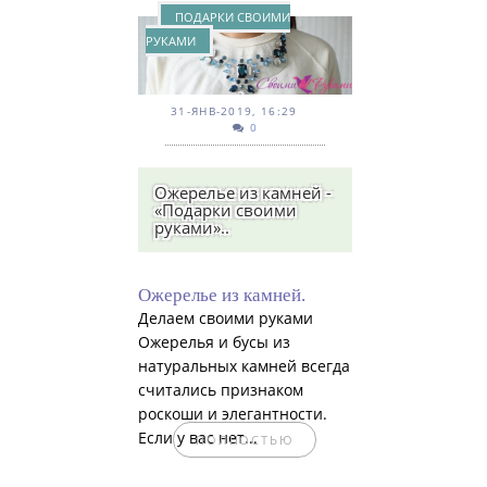
ПОДАРКИ СВОИМИ
РУКАМИ
31-ЯНВ-2019, 16:29
0
Ожерелье из камней -
«Подарки своими
руками»..
Ожерелье из камней.
Делаем своими руками
Ожерелья и бусы из
натуральных камней всегда
считались признаком
роскоши и элегантности.
Если у вас нет...
ПОЛНОСТЬЮ