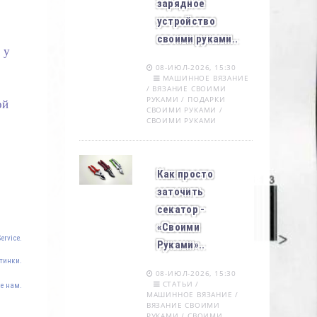
зарядное
устройство
своими руками..
 у
08-ИЮЛ-2026, 15:30
МАШИННОЕ ВЯЗАНИЕ
/ ВЯЗАНИЕ СВОИМИ
РУКАМИ / ПОДАРКИ
ой
СВОИМИ РУКАМИ /
СВОИМИ РУКАМИ
Как просто
заточить
секатор -
«Своими
ervice.
Руками»..
тинки.
08-ИЮЛ-2026, 15:30
СТАТЬИ /
е нам.
МАШИННОЕ ВЯЗАНИЕ /
ВЯЗАНИЕ СВОИМИ
РУКАМИ / СВОИМИ