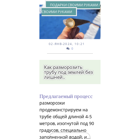
ПОДАРКИ СВОИМИ РУКАМИ /
СВОИМИ РУКАМИ
02-ЯНВ-2024, 10:21
0
Как разморозить
трубу под землей без
лишней..
Предлагаемый процесс
разморозки
продемонстрируем на
трубе общей длиной 4-5
метров, изогнутой под 90
градусов, специально
заполненной водой, и...
ПОЛНОСТЬЮ