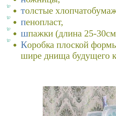
толстые хлопчатобума
пенопласт,
шпажки (длина 25-30см
Коробка плоской формы. Она должна быть наполовину
шире днища будущего к