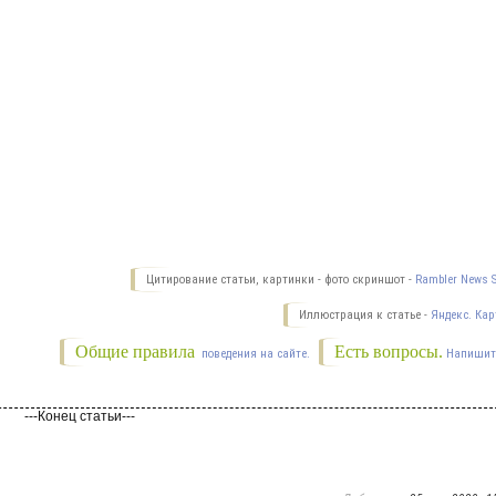
Цитирование статьи, картинки - фото скриншот -
Rambler News S
Иллюстрация к статье -
Яндекс. Кар
Общие правила
Есть вопросы.
поведения на сайте.
Напишит