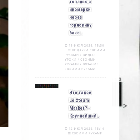
топливо с
иномарки
через
горловину
бака..
19-ИЮЛ-2026, 15:30
ПОДАРКИ СВОИМИ
РУКАМИ / ВИДЕО
УРОКИ / СВОИМИ
РУКАМИ / ВЯЗАНИЕ
СВОИМИ РУКАМИ
Что такое
Lolzteam
Market? -
Крупнейший..
12-ИЮЛ-2026, 15:14
СВОИМИ РУКАМИ